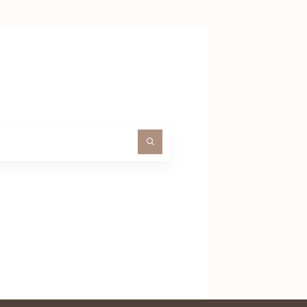
Pesquisa
Pesquisar
por: