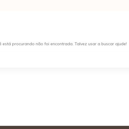
ê está procurando não foi encontrada. Talvez usar a buscar ajude!